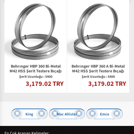
Behrınger HBP 360 Bi-Metal
Behrınger HBP 360 A Bi-Metal
M42 HSS Şerit Testere Bıçağı
M42 HSS Şerit Testere Bıçağı
Şerit Uzunluğu : 5400
Şerit Uzunluğu : 5400
3,179.02 TRY
3,179.02 TRY
Y
King
Mac Allister
Emco
En Çok Aranan Kelimeler: