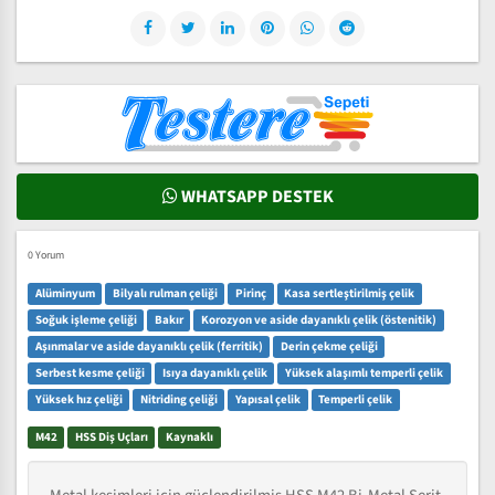
WHATSAPP DESTEK
0 Yorum
Alüminyum
Bilyalı rulman çeliği
Pirinç
Kasa sertleştirilmiş çelik
Soğuk işleme çeliği
Bakır
Korozyon ve aside dayanıklı çelik (östenitik)
Aşınmalar ve aside dayanıklı çelik (ferritik)
Derin çekme çeliği
Serbest kesme çeliği
Isıya dayanıklı çelik
Yüksek alaşımlı temperli çelik
Yüksek hız çeliği
Nitriding çeliği
Yapısal çelik
Temperli çelik
M42
HSS Diş Uçları
Kaynaklı