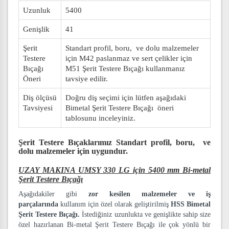
Uzunluk
5400
Genişlik
41
Şerit
Standart profil, boru, ve dolu malzemeler
Testere
için M42 paslanmaz ve sert çelikler için
Bıçağı
M51 Şerit Testere Bıçağı kullanmanız
Öneri
tavsiye edilir.
Diş ölçüsü
Doğru diş seçimi için lütfen aşağıdaki
Tavsiyesi
Bimetal Şerit Testere Bıçağı öneri
tablosunu inceleyiniz.
Şerit Testere Bıçaklarımız
Standart profil, boru, ve
dolu malzemeler
için uygundur.
UZAY MAKINA UMSY 330 LG için 5400 mm Bi-metal
Şerit Testere Bıçağı
Aşağıdakiler gibi
zor kesilen malzemeler ve iş
parçalarında
kullanım için özel olarak geliştirilmiş
HSS Bimetal
Şerit Testere Bıçağı.
İstediğiniz uzunlukta ve genişlikte sahip size
özel hazırlanan Bi-metal Şerit Testere Bıçağı ile çok yönlü bir