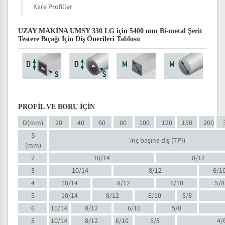
Kare Profiller
UZAY MAKINA UMSY 330 LG için 5400 mm Bi-metal Şerit
Testere Bıçağı İçin Diş Önerileri Tablosu
PROFİL VE BORU İÇİN
D(mm)
20
40
60
80
100
120
150
200
S
inç başına diş (TPI)
(mm)
2
10/14
8/12
3
10/14
8/12
6/1
4
10/14
8/12
6/10
5/8
5
10/14
8/12
6/10
5/8
6
10/14
8/12
6/10
5/8
8
10/14
8/12
6/10
5/8
4/