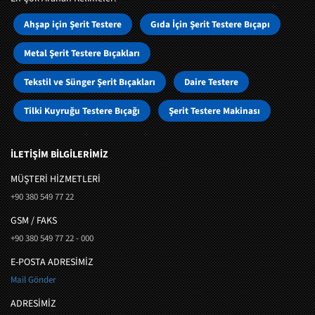
Ahşap için Şerit Testere
Gıda İçin Şerit Testere Bıçapı
Metal Şerit Testere Bıçakları
Tekstil ve Sünger Şerit Bıçakları
Daire Testere
Tilki Kuyruğu Testere Bıçağı
Şerit Testere Makinası
İLETİŞİM BİLGİLERİMİZ
MÜŞTERI HIZMETLERI
+90 380 549 77 22
GSM / FAKS
+90 380 549 77 22 - 000
E-POSTA ADRESİMİZ
Mail Gönder
ADRESİMİZ