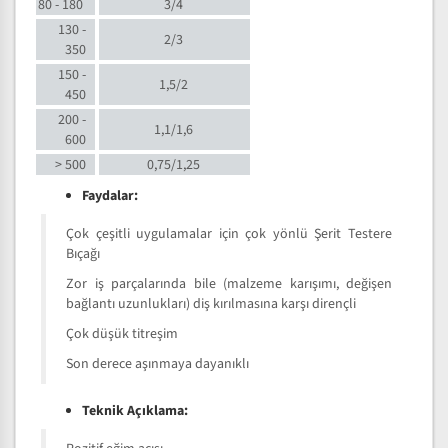
80 - 180
3/4
130 -
2/3
350
150 -
1,5/2
450
200 -
1,1/1,6
600
> 500
0,75/1,25
Faydalar:
Çok çeşitli uygulamalar için çok yönlü Şerit Testere
Bıçağı
Zor iş parçalarında bile (malzeme karışımı, değişen
bağlantı uzunlukları) diş kırılmasına karşı dirençli
Çok düşük titreşim
Son derece aşınmaya dayanıklı
Teknik Açıklama: