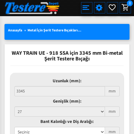
0
Alman Çeliği Şerit Testere Bıçağı
Alman Çeliği Şerit Testere Pro
Martin Miller Şerit Testere Bıçağı
Standart Şerit Testere Bıçağı
Bi-Metal M42 HSS Şerit Testere Bıçağı
Et Kemik Şerit Testere Bıçağı
Düz Hızar Bıçağı
Düz Hızar Bıçağı
Tek Tarafı Bilenmiş
Alman Çeliği Şerit Testere (Rulo)
Et Kemik Kesimleri için
Einhell TC-SB 200/1, Şerit Testere
Ahşap için Şerit Testere Makinaları
Çoklu Dilimleme Testereleri
Orange Crow
HAKKIMIZDA
SEÇILI ÜRÜNLERDE YÜZDE 15 İNDIRIM
TÜRKÇE
Yeni
Yeni
Anasayfa
Metal İçin Şerit Testere Bıçakları
Bi-Metal M42 Standart Ebat
Wa
Uddeholm Çeliği Şerit Testere Bıçağı
Uddeholm Çeliği Şerit Testere Pro
Best Alman Çeliği Şerit Testere Bıçağı
Diş Uçları Sertleştirilmiş (Pro)
Eberle Bi-Metal M42 HSS Şerit Testere Bıçağı
Balık Şerit Testere Bıçağı Bıçağı
Dalgalı Dişli (Konvex)
Çatı Dişli (Pointed toothing)
Çift Tarafı Bilenmiş
Uddeholm Çeliği Şerit Testere (Rulo)
Palet Kesimleri için
Et Kemik için Şerit Testere Makinaları
Ahşap Kesim Testereleri
Yeni
Yeni
Yeni
TOPTAN SATIŞTA YÜZDE 50 YE VARAN
ENGLISH
Karbon Çeliği Şerit Testere Bıçağı
Geniş Şerit Testere Bıçakları
Bi-Metal M51 HSS Şerit Testere Bıçağı
Ekmek Dilimleme Şerit Hızar Bıçağı
İç Bükey (Konkav)
Hızar Makinası Bıçakları
Wood-Mizer Makineleri İçin Uyumlu Serit Testere Bıçağı
Wood-Mizer Makineleri İçin Uyumlu Şerit Testere Bıçağı Rulo
Yeni
INDIRIMLER
WAY TRAIN UE - 918 SSA için 3345 mm Bi-metal
DEUTSCH
Çivili Palet Kesimleri İçin Bilenebilir Bi-Metal
Bi-Metal MX55 HSS Şerit Testere Bıçağı
Çatı Dişli (Pointed toothing)
Et Kemik Şerit Testere (Rulo)
Şerit Testere Bıçağı
3 LÜ SETLERDE AVANTAJLI FIYATLAR
Bi-Metal VTX Şerit Testere Bıçağı
Düz Hızar Bıçağı Tek Tarafı Bilenmiş
Uzunluk (mm):
Düz Hızar Bıçağı Çift Tarafı Bilenmi
SÜRPRIZ KAMPANYALAR
mm
Tek Taraflı Çatı Dişli Bıçak
Genişlik (mm):
Çift Taraflı Çatı Dişli Bıçak
mm
Bant Kalınlığı ve Diş Aralığı:
mm