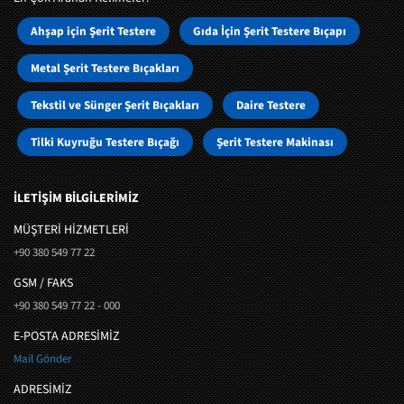
Ahşap için Şerit Testere
Gıda İçin Şerit Testere Bıçapı
Metal Şerit Testere Bıçakları
Tekstil ve Sünger Şerit Bıçakları
Daire Testere
Tilki Kuyruğu Testere Bıçağı
Şerit Testere Makinası
İLETİŞİM BİLGİLERİMİZ
MÜŞTERI HIZMETLERI
+90 380 549 77 22
GSM / FAKS
+90 380 549 77 22 - 000
E-POSTA ADRESİMİZ
Mail Gönder
ADRESİMİZ