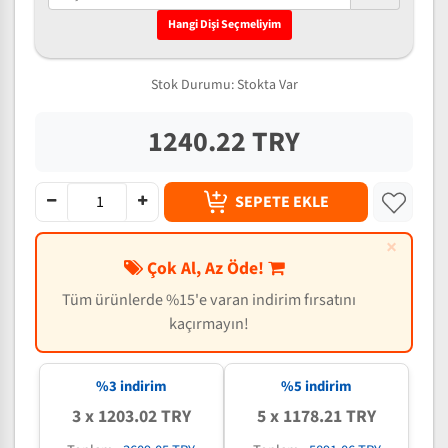
Hangi Dişi Seçmeliyim
Stok Durumu:
Stokta Var
1240.22 TRY
SEPETE EKLE
×
Çok Al, Az Öde!
Tüm ürünlerde %15'e varan indirim fırsatını
kaçırmayın!
%3 indirim
%5 indirim
3 x 1203.02 TRY
5 x 1178.21 TRY