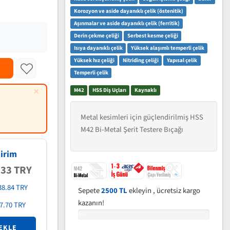
Korozyon ve aside dayanıklı çelik (östenitik)
Aşınmalar ve aside dayanıklı çelik (ferritik)
Derin çekme çeliği
Serbest kesme çeliği
Isıya dayanıklı çelik
Yüksek alaşımlı temperli çelik
Yüksek hız çeliği
Nitriding çeliği
Yapısal çelik
Temperli çelik
×
M42
HSS Diş Uçları
Kaynaklı
Metal kesimleri için güçlendirilmiş HSS
M42 Bi-Metal Şerit Testere Bıçağı
irim
.33 TRY
38.84 TRY
Sepete
2500 TL
ekleyin , ücretsiz kargo
kazanın!
7.70 TRY
0%
EKLE