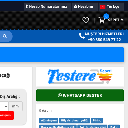
Hesap Numaralarımız
Hesabım
Türkçe
0
SEPETIM
LAR
SÜRPRIZ KAMPANYALAR
MÜŞTERI HIZMETLERI
+90 380 549 77 22
ıçağı
WHATSAPP DESTEK
Diş Aralığı:
mm
0 Yorum
meliyim
Alüminyum
Bilyalı rulman çeliği
Pirinç
Kasa sertleştirilmiş çelik
Soğuk işleme çeliği
Bakır