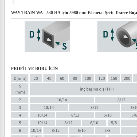
WAY TRAIN WA - 530 HA için 5980 mm Bi-metal Şerit Testere Bıçağı
PROFİL VE BORU İÇİN
D(mm)
20
40
60
80
100
120
150
200
S
inç başına diş (TPI)
(mm)
2
10/14
8/12
3
10/14
8/12
6/1
4
10/14
8/12
6/10
5/
5
10/14
8/12
6/10
5/8
6
10/14
8/12
6/10
5/8