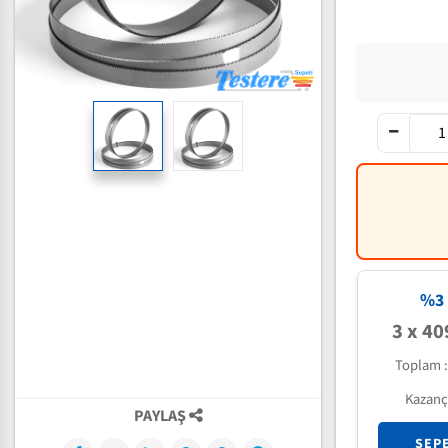
%3 
3 x 40
Toplam 
Kazanç
PAYLAŞ
SEP