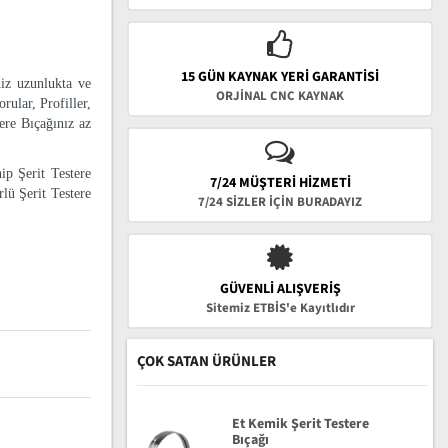
15 GÜN KAYNAK YERI GARANTISI
niz uzunlukta ve
ORJİNAL CNC KAYNAK
rular, Profiller,
tere Bıçağınız az
ip Şerit Testere
7/24 MÜŞTERİ HİZMETİ
lü Şerit Testere
7/24 SİZLER İÇİN BURADAYIZ
GÜVENLI ALIŞVERIŞ
Sitemiz ETBİS'e Kayıtlıdır
ÇOK SATAN ÜRÜNLER
Et Kemik Şerit Testere
Bıçağı