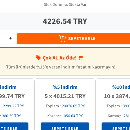
Stok Durumu:
Stokta Var
4226.54 TRY
SEPETE EKLE
Çok Al, Az Öde!
Tüm ürünlerde %15'e varan indirim fırsatını kaçırmayın!
indirim
%5 indirim
%
10
ind
99.74 TRY
5 x 4015.21 TRY
10 x 3874
:
12299.22 TRY
Toplam :
20076.05 TRY
Toplam :
380
:
380.39 TRY
Kazanç:
1056.64 TRY
Kazanç:
-281
ETE EKLE
SEPETE EKLE
SEPETE 