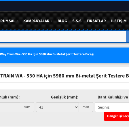
URUMSAL
KAMPANYALAR
BLOG
S.S.S
FIRSATLAR
İLETIŞIM
A YÜZDE 50 YE VARAN
3 LÜ SETLERDE AVANTAJLI FIYAT
Way Train Wa - 530 Ha Için 5980 Mm Bi-Metal Şerit Testere Bıçağı
TRAIN WA - 530 HA için 5980 mm Bi-metal Şerit Testere B
nluk (mm):
Genişlik (mm):
Bant Kalınlığı ve 
mm
mm
Hangi Dişi Seç