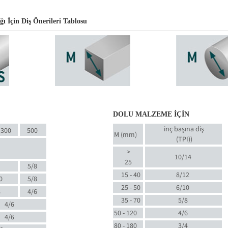
 İçin Diş Önerileri Tablosu
DOLU MALZEME İÇİN
inç başına diş
300
500
M (mm)
(TPI)
)
>
10/14
25
5/8
15 - 40
8/12
0
5/8
25 - 50
6/10
8
4/6
35 - 70
5/8
4/6
50 - 120
4/6
4/6
80 - 180
3/4