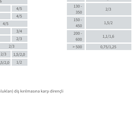
6
130 -
4/5
2/3
350
4/5
150 -
1,5/2
4/5
450
3/4
200 -
1,1/1,6
2/3
600
2/3
> 500
0,75/1,25
2/3
1,5/2,0
1/2
,5/2,0
kları) diş kırılmasına karşı dirençli