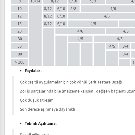
8
10/14
8/12
6/10
5/8
4/
10
8/12
6/10
5/8
4/6
12
8/12
6/10
4/6
15
8/12
6/10
4/5
20
4/6
4/5
30
4/5
4/5
50
4/5
3/4
80
3/4
> 100
1
Faydalar:
Çok çeşitli uygulamalar için çok yönlü Şerit Testere Bıçağı
Zor iş parçalarında bile (malzeme karışımı, değişen bağlantı uzunlu
Çok düşük titreşim
Son derece aşınmaya dayanıklı
Teknik Açıklama: