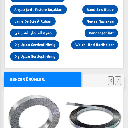
Ahşap Şerit Testere Bıçakları
Band Saw Blade
Lame De Scie À Ruban
Лента Пильная
شفرة المنشار الشريطي
Bandsägeblatt
Diş Uçları Sertleştirilmiş
Weich- Und Harthölzer
Diş Uçları Sertleştirilmiş
BENZER ÜRÜNLER: