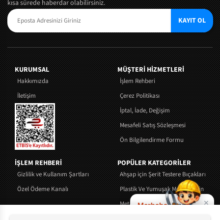
kısa sürede haberdar olabilirsiniz.
KAYIT OL
KURUMSAL
MÜŞTERI HIZMETLERI
Hakkımızda
İşlem Rehberi
İletişim
Çerez Politikası
İptal, İade, Değişim
Mesafeli Satış Sözleşmesi
Ön Bilgilendirme Formu
İŞLEM REHBERİ
POPÜLER KATEGORİLER
Gizlilik ve Kullanım Şartları
Ahşap için Şerit Testere Bıçakları
Özel Ödeme Kanalı
Plastik Ve Yumuşak Metaller İçin Şerit 
×
Metal İçin Şerit Testere Bıçakları
Merhaba!
Bıçak
seçiminde yardım
Tezgah Tipi Şerit Testere Makinaları