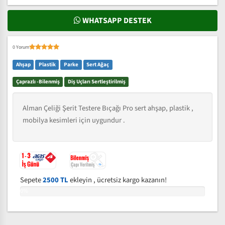
WHATSAPP DESTEK
0 Yorum
Ahşap
Plastik
Parke
Sert Ağaç
Çaprazlı -Bilenmiş
Diş Uçları Sertleştirilmiş
Alman Çeliği Şerit Testere Bıçağı Pro sert ahşap, plastik ,
mobilya kesimleri için uygundur .
Sepete
2500 TL
ekleyin , ücretsiz kargo kazanın!
0%