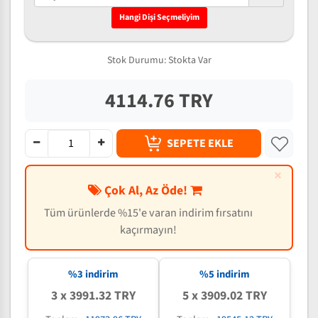
Hangi Dişi Seçmeliyim
Stok Durumu:
Stokta Var
4114.76 TRY
SEPETE EKLE
×
Çok Al, Az Öde!
Tüm ürünlerde %15'e varan indirim fırsatını
kaçırmayın!
%3 indirim
%5 indirim
3 x 3991.32 TRY
5 x 3909.02 TRY