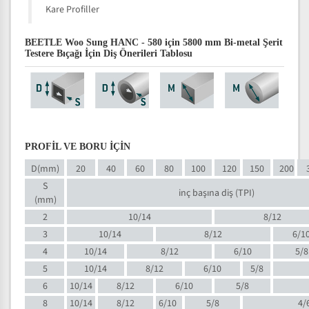
Kare Profiller
BEETLE Woo Sung HANC - 580 için 5800 mm Bi-metal Şerit
Testere Bıçağı İçin Diş Önerileri Tablosu
PROFİL VE BORU İÇİN
D(mm)
20
40
60
80
100
120
150
200
S
inç başına diş (TPI)
(mm)
2
10/14
8/12
3
10/14
8/12
6/1
4
10/14
8/12
6/10
5/8
5
10/14
8/12
6/10
5/8
6
10/14
8/12
6/10
5/8
8
10/14
8/12
6/10
5/8
4/