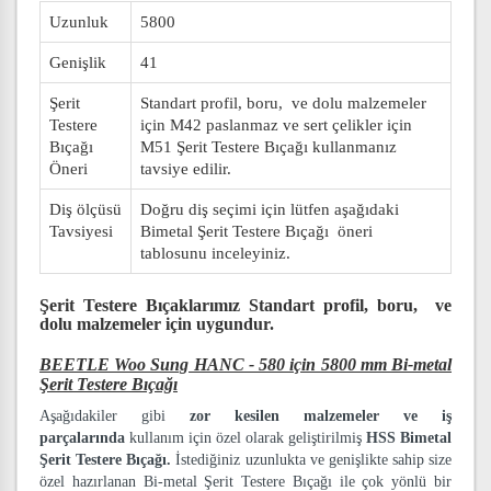
Uzunluk
5800
Genişlik
41
Şerit
Standart profil, boru, ve dolu malzemeler
Testere
için M42 paslanmaz ve sert çelikler için
Bıçağı
M51 Şerit Testere Bıçağı kullanmanız
Öneri
tavsiye edilir.
Diş ölçüsü
Doğru diş seçimi için lütfen aşağıdaki
Tavsiyesi
Bimetal Şerit Testere Bıçağı öneri
tablosunu inceleyiniz.
Şerit Testere Bıçaklarımız
Standart profil, boru, ve
dolu malzemeler
için uygundur.
BEETLE Woo Sung HANC - 580 için 5800 mm Bi-metal
Şerit Testere Bıçağı
Aşağıdakiler gibi
zor kesilen malzemeler ve iş
parçalarında
kullanım için özel olarak geliştirilmiş
HSS Bimetal
Şerit Testere Bıçağı.
İstediğiniz uzunlukta ve genişlikte sahip size
özel hazırlanan Bi-metal Şerit Testere Bıçağı ile çok yönlü bir