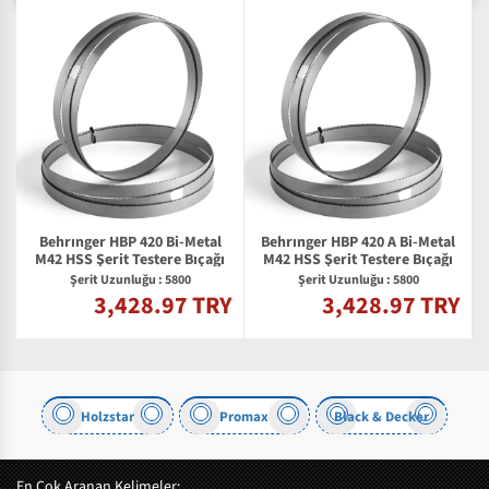
Behrınger HBP 420 Bi-Metal
Behrınger HBP 420 A Bi-Metal
M42 HSS Şerit Testere Bıçağı
M42 HSS Şerit Testere Bıçağı
Şerit Uzunluğu : 5800
Şerit Uzunluğu : 5800
3,428.97 TRY
3,428.97 TRY
Y
er
Holzstar
Promax
Black & Decker
En Çok Aranan Kelimeler: