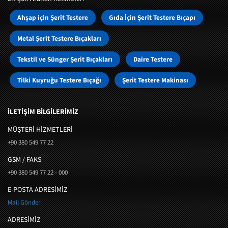
Ahşap için Şerit Testere
Gıda İçin Şerit Testere Bıçapı
Metal Şerit Testere Bıçakları
Tekstil ve Sünger Şerit Bıçakları
Daire Testere
Tilki Kuyruğu Testere Bıçağı
Şerit Testere Makinası
İLETİŞİM BİLGİLERİMİZ
MÜŞTERI HIZMETLERI
+90 380 549 77 22
GSM / FAKS
+90 380 549 77 22 - 000
E-POSTA ADRESİMİZ
Mail Gönder
ADRESİMİZ