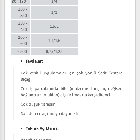
80 - 180
3/4
130 -
2/3
350
150 -
1,5/2
450
200 -
1,1/1,6
600
> 500
0,75/1,25
Faydalar:
Çok çeşitli uygulamalar için çok yönlü Şerit Testere
Bıçağı
Zor iş parçalarında bile (malzeme karışımı, değişen
bağlantı uzunlukları) diş kırılmasına karşı dirençli
Çok düşük titreşim
Son derece aşınmaya dayanıklı
Teknik Açıklama: