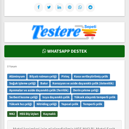
WHATSAPP DESTEK
0 Yorum
Alüminyum
Bilyalı rulman çeliği
Pirinç
Kasa sertleştirilmiş çelik
Soğuk işleme çeliği
Bakır
Korozyon ve aside dayanıklı çelik (östenitik)
Aşınmalar ve aside dayanıklı çelik (ferritik)
Derin çekme çeliği
Serbest kesme çeliği
Isıya dayanıklı çelik
Yüksek alaşımlı temperli çelik
Yüksek hız çeliği
Nitriding çeliği
Yapısal çelik
Temperli çelik
M42
HSS Diş Uçları
Kaynaklı