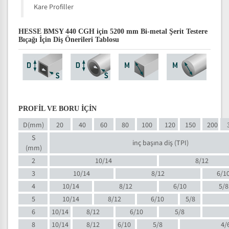
Kare Profiller
HESSE BMSY 440 CGH için 5200 mm Bi-metal Şerit Testere
Bıçağı İçin Diş Önerileri Tablosu
PROFİL VE BORU İÇİN
D(mm)
20
40
60
80
100
120
150
200
S
inç başına diş (TPI)
(mm)
2
10/14
8/12
3
10/14
8/12
6/1
4
10/14
8/12
6/10
5/8
5
10/14
8/12
6/10
5/8
6
10/14
8/12
6/10
5/8
8
10/14
8/12
6/10
5/8
4/