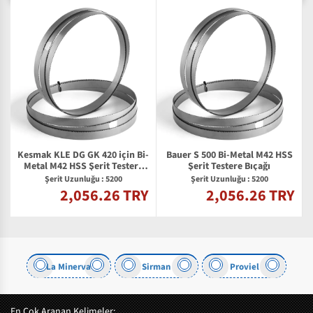
Kesmak KLE DG GK 420 için Bi-
Bauer S 500 Bi-Metal M42 HSS
Metal M42 HSS Şerit Testere
Şerit Testere Bıçağı
Bıçağı
Şerit Uzunluğu : 5200
Şerit Uzunluğu : 5200
2,056.26 TRY
2,056.26 TRY
Y
La Minerva
Sirman
Proviel
En Çok Aranan Kelimeler: