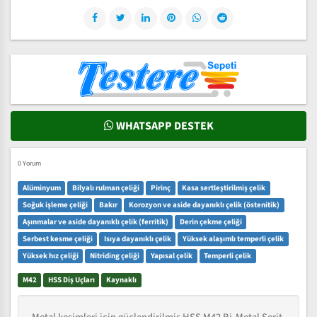
WHATSAPP DESTEK
0 Yorum
Alüminyum
Bilyalı rulman çeliği
Pirinç
Kasa sertleştirilmiş çelik
Soğuk işleme çeliği
Bakır
Korozyon ve aside dayanıklı çelik (östenitik)
Aşınmalar ve aside dayanıklı çelik (ferritik)
Derin çekme çeliği
Serbest kesme çeliği
Isıya dayanıklı çelik
Yüksek alaşımlı temperli çelik
Yüksek hız çeliği
Nitriding çeliği
Yapısal çelik
Temperli çelik
M42
HSS Diş Uçları
Kaynaklı