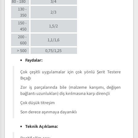
80 - 180
3/4
130 -
2/3
350
150 -
1,5/2
450
200 -
1,1/1,6
600
> 500
0,75/1,25
Faydalar:
Çok çeşitli uygulamalar için çok yönlü Şerit Testere
Bıçağı
Zor iş parçalarında bile (malzeme karışımı, değişen
bağlantı uzunlukları) diş kırılmasına karşı dirençli
Çok düşük titreşim
Son derece aşınmaya dayanıklı
Teknik Açıklama: