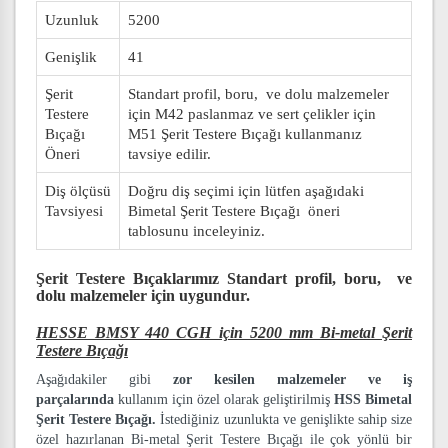
Uzunluk
5200
Genişlik
41
Şerit
Standart profil, boru, ve dolu malzemeler
Testere
için M42 paslanmaz ve sert çelikler için
Bıçağı
M51 Şerit Testere Bıçağı kullanmanız
Öneri
tavsiye edilir.
Diş ölçüsü
Doğru diş seçimi için lütfen aşağıdaki
Tavsiyesi
Bimetal Şerit Testere Bıçağı öneri
tablosunu inceleyiniz.
Şerit Testere Bıçaklarımız
Standart profil, boru, ve
dolu malzemeler
için uygundur.
HESSE BMSY 440 CGH için 5200 mm Bi-metal Şerit
Testere Bıçağı
Aşağıdakiler gibi
zor kesilen malzemeler ve iş
parçalarında
kullanım için özel olarak geliştirilmiş
HSS Bimetal
Şerit Testere Bıçağı.
İstediğiniz uzunlukta ve genişlikte sahip size
özel hazırlanan Bi-metal Şerit Testere Bıçağı ile çok yönlü bir