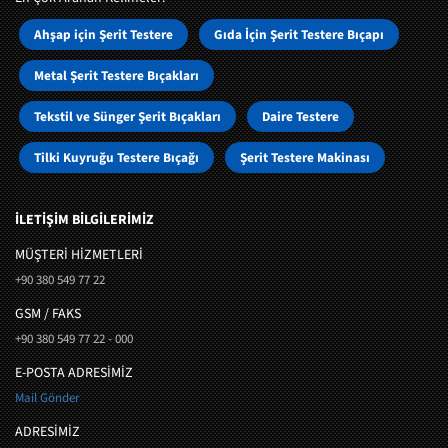
Ahşap için Şerit Testere
Gıda İçin Şerit Testere Bıçapı
Metal Şerit Testere Bıçakları
Tekstil ve Sünger Şerit Bıçakları
Daire Testere
Tilki Kuyruğu Testere Bıçağı
Şerit Testere Makinası
İLETİŞİM BİLGİLERİMİZ
MÜŞTERI HIZMETLERI
+90 380 549 77 22
GSM / FAKS
+90 380 549 77 22 - 000
E-POSTA ADRESİMİZ
Mail Gönder
ADRESİMİZ