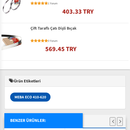
1 Yorum
403.33 TRY
Çift Taraflı Çatı Dişli Bıçak
0 Yorum
569.45 TRY
Ürün Etiketleri
MEBA ECO 410-620
BENZER ÜRÜNLER: