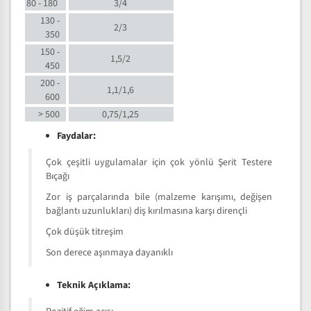
80 - 180
3/4
130 -
2/3
350
150 -
1,5/2
450
200 -
1,1/1,6
600
> 500
0,75/1,25
Faydalar:
Çok çeşitli uygulamalar için çok yönlü Şerit Testere
Bıçağı
Zor iş parçalarında bile (malzeme karışımı, değişen
bağlantı uzunlukları) diş kırılmasına karşı dirençli
Çok düşük titreşim
Son derece aşınmaya dayanıklı
Teknik Açıklama: