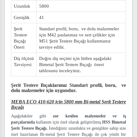
Uzunluk
5800
Genişlik
41
Şerit
Standart profil, boru, ve dolu malzemeler
Testere
için M42 paslanmaz ve sert çelikler için
Bıçağı
M51 Şerit Testere Bıçağı kullanmanız
Öneri
tavsiye edilir.
Diş ölçüsü
Doğru diş seçimi için lütfen aşağıdaki
Tavsiyesi
Bimetal Şerit Testere Bıçağı öneri
tablosunu inceleyiniz.
Şerit Testere Bıçaklarımız
Standart profil, boru, ve
dolu malzemeler
için uygundur.
MEBA ECO 410-620 için 5800 mm Bi-metal Şerit Testere
Bıçağı
Aşağıdakiler gibi
zor kesilen malzemeler ve iş
parçalarında
kullanım için özel olarak geliştirilmiş
HSS Bimetal
Şerit Testere Bıçağı.
İstediğiniz uzunlukta ve genişlikte sahip size
özel hazırlanan Bi-metal Şerit Testere Bıçağı ile çok yönlü bir