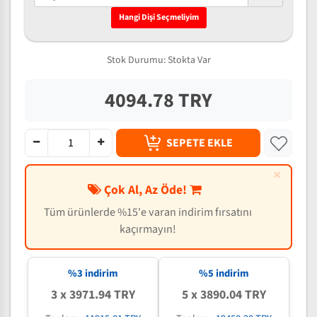
Hangi Dişi Seçmeliyim
Stok Durumu:
Stokta Var
4094.78 TRY
SEPETE EKLE
×
Çok Al, Az Öde!
Tüm ürünlerde %15'e varan indirim fırsatını
kaçırmayın!
%3 indirim
%5 indirim
3 x 3971.94 TRY
5 x 3890.04 TRY