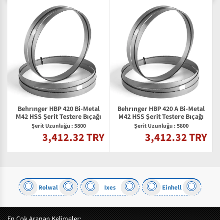
Behrınger HBP 420 Bi-Metal
Behrınger HBP 420 A Bi-Metal
M42 HSS Şerit Testere Bıçağı
M42 HSS Şerit Testere Bıçağı
Şerit Uzunluğu : 5800
Şerit Uzunluğu : 5800
3,412.32 TRY
3,412.32 TRY
Y
Rolwal
Ixes
Einhell
En Çok Aranan Kelimeler: