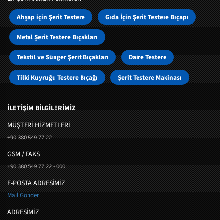
Ahşap için Şerit Testere
Gıda İçin Şerit Testere Bıçapı
Metal Şerit Testere Bıçakları
Tekstil ve Sünger Şerit Bıçakları
Daire Testere
Tilki Kuyruğu Testere Bıçağı
Şerit Testere Makinası
İLETİŞİM BİLGİLERİMİZ
MÜŞTERI HIZMETLERI
+90 380 549 77 22
GSM / FAKS
+90 380 549 77 22 - 000
E-POSTA ADRESİMİZ
Mail Gönder
ADRESİMİZ