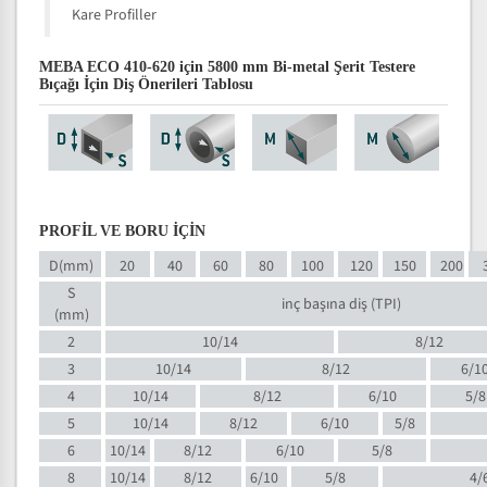
Kare Profiller
MEBA ECO 410-620 için 5800 mm Bi-metal Şerit Testere
Bıçağı İçin Diş Önerileri Tablosu
PROFİL VE BORU İÇİN
D(mm)
20
40
60
80
100
120
150
200
S
inç başına diş (TPI)
(mm)
2
10/14
8/12
3
10/14
8/12
6/1
4
10/14
8/12
6/10
5/8
5
10/14
8/12
6/10
5/8
6
10/14
8/12
6/10
5/8
8
10/14
8/12
6/10
5/8
4/