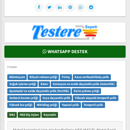
WHATSAPP DESTEK
0 Yorum
Alüminyum
Bilyalı rulman çeliği
Pirinç
Kasa sertleştirilmiş çelik
Soğuk işleme çeliği
Bakır
Korozyon ve aside dayanıklı çelik (östenitik)
Aşınmalar ve aside dayanıklı çelik (ferritik)
Derin çekme çeliği
Serbest kesme çeliği
Isıya dayanıklı çelik
Yüksek alaşımlı temperli çelik
Yüksek hız çeliği
Nitriding çeliği
Yapısal çelik
Temperli çelik
M42
HSS Diş Uçları
Kaynaklı