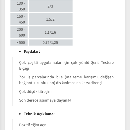
130 -
2/3
350
150 -
1,5/2
450
200 -
1,1/1,6
600
> 500
0,75/1,25
Faydalar:
Çok çeşitli uygulamalar için çok yönlü Şerit Testere
Bıçağı
Zor iş parçalarında bile (malzeme karışımı, değişen
bağlantı uzunlukları) diş kırılmasına karşı dirençli
Çok düşük titreşim
Son derece aşınmaya dayanıklı
Teknik Açıklama:
Pozitif eğim açısı