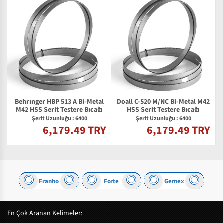
Behrınger HBP 513 A Bi-Metal
Doall C-520 M/NC Bi-Metal M42
M42 HSS Şerit Testere Bıçağı
HSS Şerit Testere Bıçağı
Şerit Uzunluğu : 6400
Şerit Uzunluğu : 6400
6,179.49 TRY
6,179.49 TRY
Y
Franho
Forte
Gemex
En Çok Aranan Kelimeler: