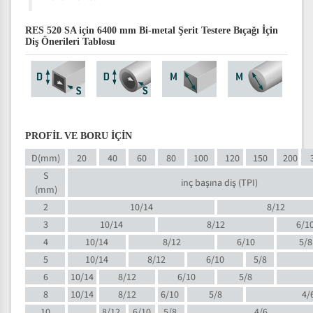
RES 520 SA için 6400 mm Bi-metal Şerit Testere Bıçağı İçin
Diş Önerileri Tablosu
PROFİL VE BORU İÇİN
D(mm)
20
40
60
80
100
120
150
200
S
inç başına diş (TPI)
(mm)
2
10/14
8/12
3
10/14
8/12
6/1
4
10/14
8/12
6/10
5/8
5
10/14
8/12
6/10
5/8
6
10/14
8/12
6/10
5/8
8
10/14
8/12
6/10
5/8
4/
10
8/12
6/10
5/8
4/6