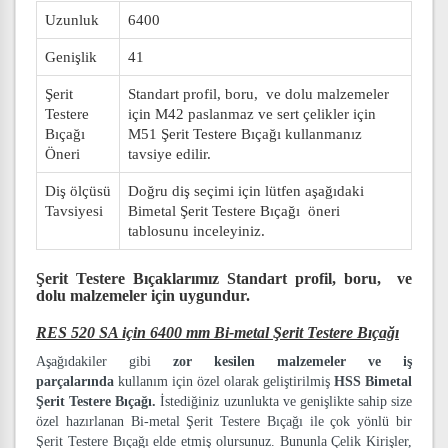
Uzunluk
6400
Genişlik
41
Şerit
Standart profil, boru, ve dolu malzemeler
Testere
için M42 paslanmaz ve sert çelikler için
Bıçağı
M51 Şerit Testere Bıçağı kullanmanız
Öneri
tavsiye edilir.
Diş ölçüsü
Doğru diş seçimi için lütfen aşağıdaki
Tavsiyesi
Bimetal Şerit Testere Bıçağı öneri
tablosunu inceleyiniz.
Şerit Testere Bıçaklarımız
Standart profil, boru, ve
dolu malzemeler
için uygundur.
RES 520 SA için 6400 mm Bi-metal Şerit Testere Bıçağı
Aşağıdakiler gibi
zor kesilen malzemeler ve iş
parçalarında
kullanım için özel olarak geliştirilmiş
HSS Bimetal
Şerit Testere Bıçağı.
İstediğiniz uzunlukta ve genişlikte sahip size
özel hazırlanan Bi-metal Şerit Testere Bıçağı ile çok yönlü bir
Şerit Testere Bıçağı elde etmiş olursunuz. Bununla Çelik Kirişler,