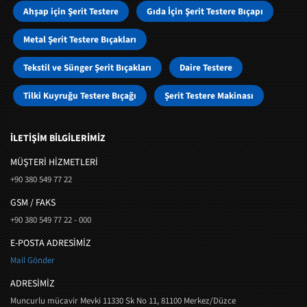
Ahşap için Şerit Testere
Gıda İçin Şerit Testere Bıçapı
Metal Şerit Testere Bıçakları
Tekstil ve Sünger Şerit Bıçakları
Daire Testere
Tilki Kuyruğu Testere Bıçağı
Şerit Testere Makinası
İLETİŞİM BİLGİLERİMİZ
MÜŞTERI HIZMETLERI
+90 380 549 77 22
GSM / FAKS
+90 380 549 77 22 - 000
E-POSTA ADRESİMİZ
Mail Gönder
ADRESİMİZ
Muncurlu mücavir Mevki 11330 Sk No 11, 81100 Merkez/Düzce