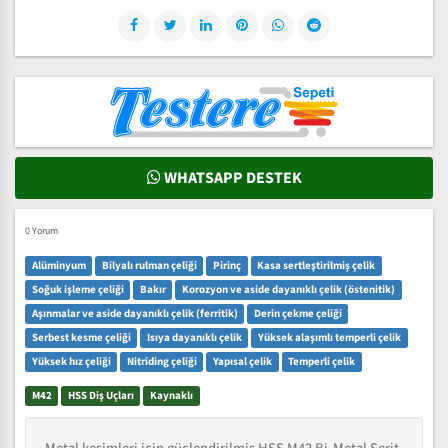
WHATSAPP DESTEK
0 Yorum
Alüminyum
Bilyalı rulman çeliği
Pirinç
Kasa sertleştirilmiş çelik
Soğuk işleme çeliği
Bakır
Korozyon ve aside dayanıklı çelik (östenitik)
Aşınmalar ve aside dayanıklı çelik (ferritik)
Derin çekme çeliği
Serbest kesme çeliği
Isıya dayanıklı çelik
Yüksek alaşımlı temperli çelik
Yüksek hız çeliği
Nitriding çeliği
Yapısal çelik
Temperli çelik
M42
HSS Diş Uçları
Kaynaklı